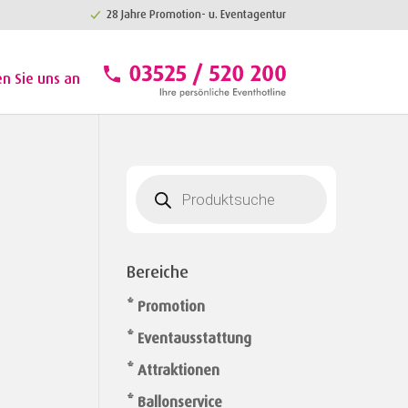
28 Jahre Promotion- u. Eventagentur
en Sie uns an
Products
search
Bereiche
* Promotion
* Eventausstattung
* Attraktionen
* Ballonservice