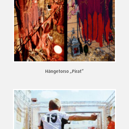
Hängetorso „Pirat“