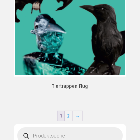
Tiertrappen Flug
1
2
→
Products
search