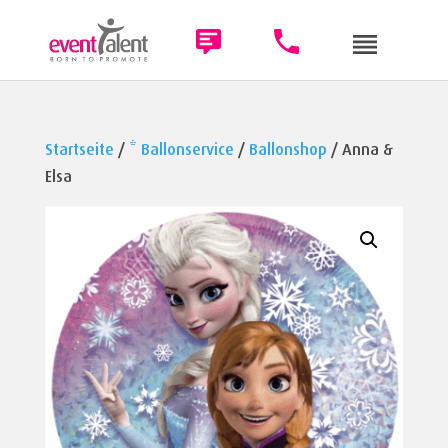
Startseite
/
* Ballonservice
/
Ballonshop
/ Anna &
Elsa