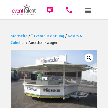
Startseite
/
* Eventausstattung
/
Gastro &
Zubehör
/ Ausschankwagen