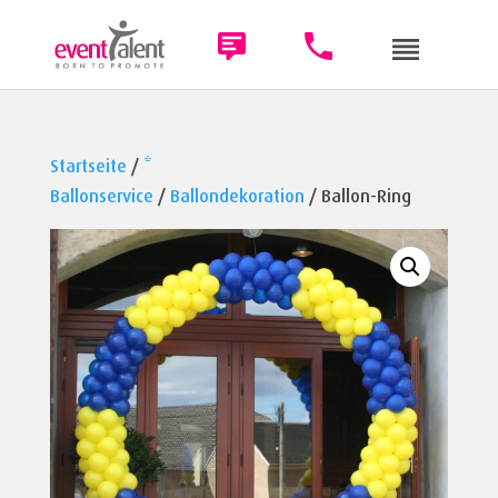
Startseite
/
*
Ballonservice
/
Ballondekoration
/ Ballon-Ring