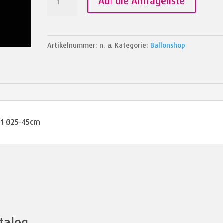
Auf die Anfrageliste
Menge
Artikelnummer:
n. a.
Kategorie:
Ballonshop
mit Ø25-45cm
talog