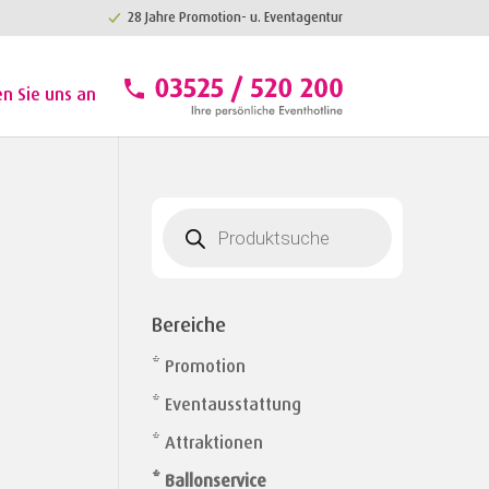
28 Jahre Promotion- u. Eventagentur
en Sie uns an
Products
search
Bereiche
* Promotion
* Eventausstattung
* Attraktionen
* Ballonservice