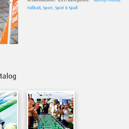
Artikelnummer:
12011
Kategorien:
* Motto/Thema
,
Fußball
,
Sport, Spiel & Spaß
talog