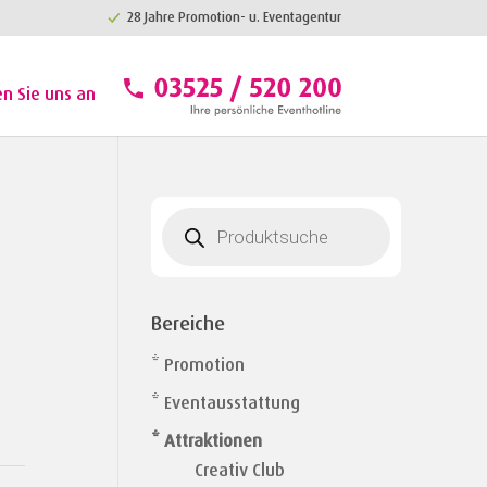
28 Jahre Promotion- u. Eventagentur
en Sie uns an
Products
search
Bereiche
* Promotion
* Eventausstattung
* Attraktionen
Creativ Club