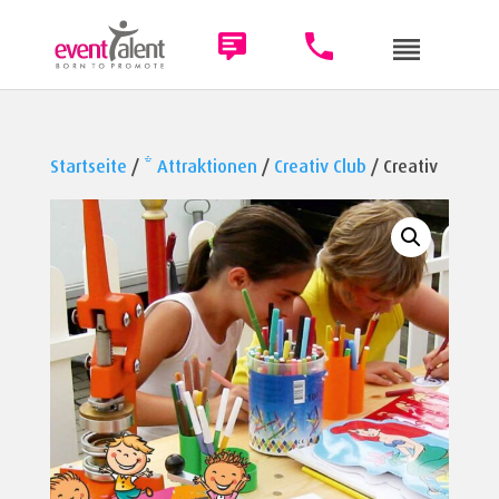
Startseite
/
* Attraktionen
/
Creativ Club
/ Creativ