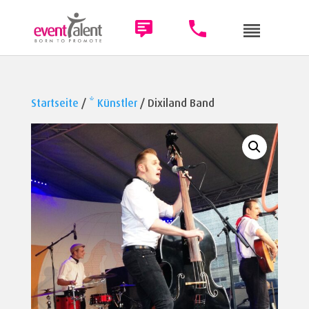
Startseite
/
* Künstler
/ Dixiland Band