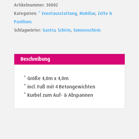
Artikelnummer:
30002
Gastroschirm
Kategorien:
* Eventausstattung
,
Mobiliar
,
Zelte &
Menge
Pavillons
Schlagwörter:
Gastro
,
Schirm
,
Sonnenschirm
Beschreibung
* Größe 4,0m x 4,0m
* incl. Fuß mit 4 Betongewichten
* Kurbel zum Auf- & Abspannen