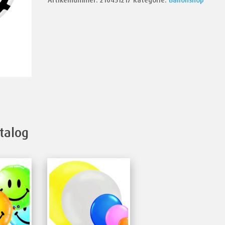
Artikelnummer:
210451217
Kategorie:
Ballonshop
talog