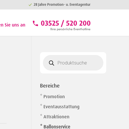
28 Jahre Promotion- u. Eventagentur
en Sie uns an
Products
search
Bereiche
* Promotion
* Eventausstattung
* Attraktionen
* Ballonservice