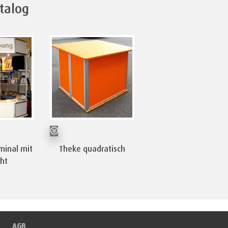
talog
minal mit
Theke quadratisch
cht
AGB