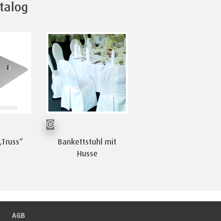
talog
„Truss“
Bankettstuhl mit
Husse
AGB