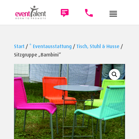
Start
/
* Eventausstattung
/
Tisch, Stuhl & Husse
/
Sitzgruppe „Bambini“