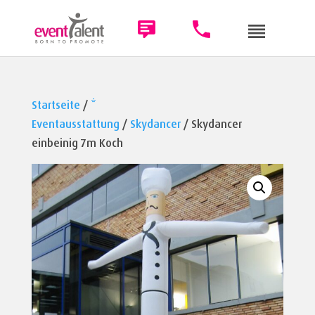
Startseite
/
*
Eventausstattung
/
Skydancer
/ Skydancer
einbeinig 7m Koch