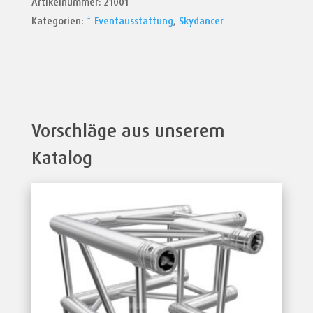
Artikelnummer:
21001
Menge
Kategorien:
* Eventausstattung
,
Skydancer
Vorschläge aus unserem
Katalog