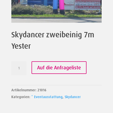
Skydancer zweibeinig 7m
Yester
Skydancer
Auf die Anfrageliste
zweibeinig
7m
Yester
Artikelnummer:
21016
Menge
Kategorien:
* Eventausstattung
,
Skydancer