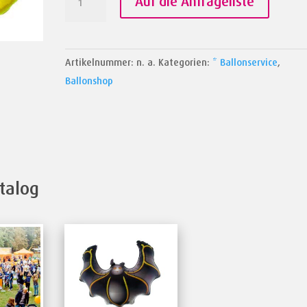
Auf die Anfrageliste
Face
Menge
Artikelnummer:
n. a.
Kategorien:
* Ballonservice
,
Ballonshop
talog