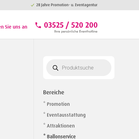
28 Jahre Promotion- u. Eventagentur
en Sie uns an
Products
search
Bereiche
* Promotion
* Eventausstattung
* Attraktionen
* Ballonservice