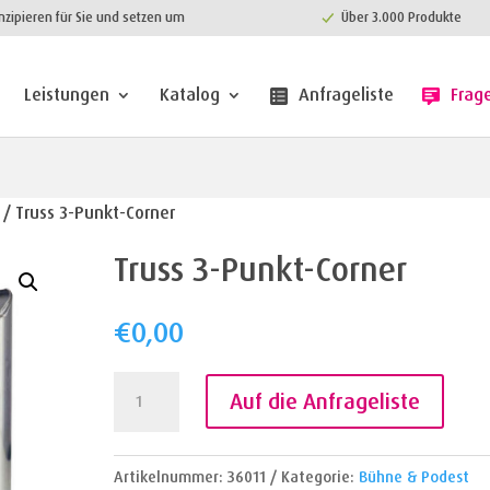
nzipieren für Sie und setzen um
Über 3.000 Produkte
Leistungen
Katalog
Anfrageliste
Frag
/ Truss 3-Punkt-Corner
Truss 3-Punkt-Corner
€
0,00
Truss
Auf die Anfrageliste
3-
Punkt-
Corner
Artikelnummer:
36011
Kategorie:
Bühne & Podest