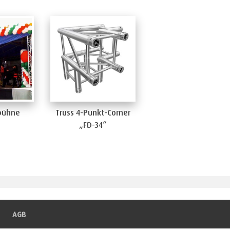
ühne
Truss 4-Punkt-Corner
„FD-34“
AGB