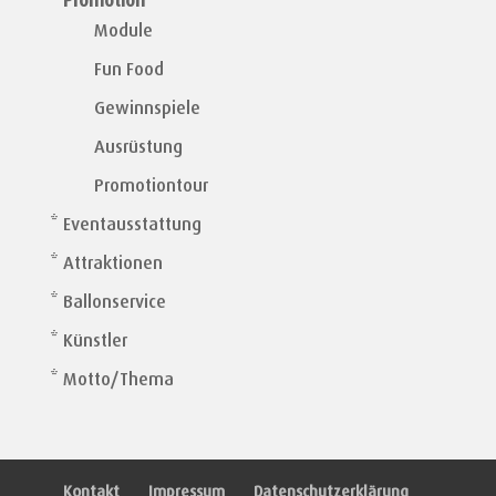
* Promotion
Module
Fun Food
Gewinnspiele
Ausrüstung
Promotiontour
* Eventausstattung
* Attraktionen
* Ballonservice
* Künstler
* Motto/Thema
Kontakt
Impressum
Datenschutzerklärung