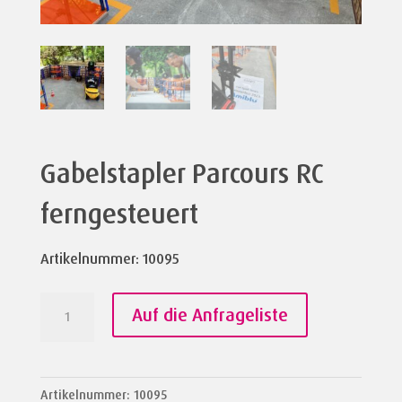
Gabelstapler Parcours RC
ferngesteuert
Artikelnummer: 10095
Gabelstapler
Auf die Anfrageliste
Parcours
RC
ferngesteuert
Artikelnummer:
10095
Menge