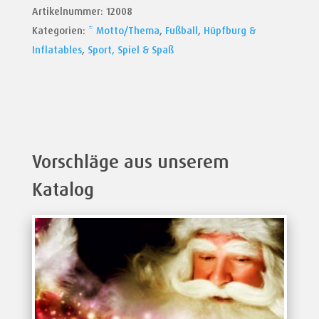
Artikelnummer:
12008
Moderator
Kategorien:
* Motto/Thema
,
Fußball
,
Hüpfburg &
&
Inflatables
,
Sport, Spiel & Spaß
PA-
Anlage
Menge
Vorschläge aus unserem
Katalog