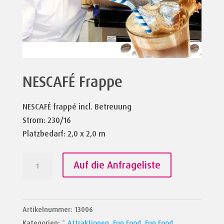
NESCAFÉ Frappe
NESCAFÉ frappé incl. Betreuung
Strom: 230/16
Platzbedarf: 2,0 x 2,0 m
NESCAFÉ
Auf die Anfrageliste
Frappe
Menge
Artikelnummer:
13006
Kategorien:
* Attraktionen
,
Fun Food
,
Fun Food