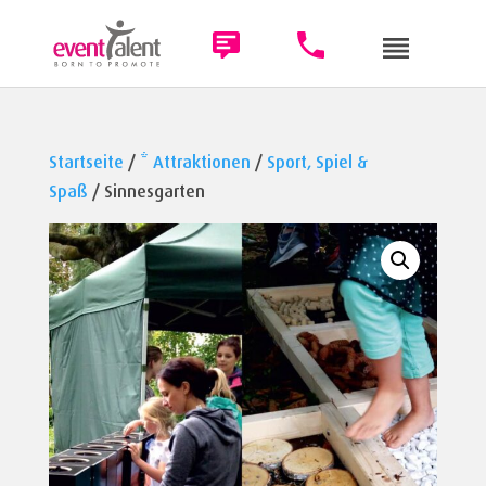
Startseite
/
* Attraktionen
/
Sport, Spiel &
Spaß
/ Sinnesgarten