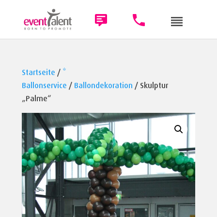
Startseite
/
*
Ballonservice
/
Ballondekoration
/ Skulptur
„Palme“