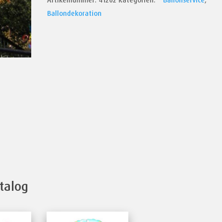
Artikelnummer:
41202
Kategorien:
* Ballonservice
,
Ballondekoration
talog