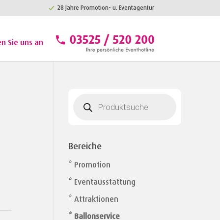
28 Jahre Promotion- u. Eventagentur
en Sie uns an
Products
search
Bereiche
* Promotion
* Eventausstattung
* Attraktionen
* Ballonservice